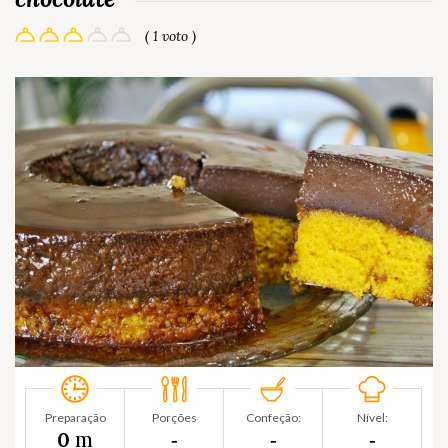
( 1 voto )
Preparação
Porções
Confeção:
Nível:
m
0
‐
‐
‐