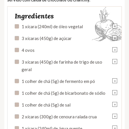
Ingredientes
+
1 xícara (240ml) de óleo vegetal
+
3 xícaras (450g) de açúcar
+
4 ovos
+
3 xícaras (450g) de farinha de trigo de uso
geral
+
1 colher de chá (5g) de fermento em pó
+
1 colher de chá (5g) de bicarbonato de sódio
+
1 colher de chá (5g) de sal
+
2 xícaras (300g) de cenoura ralada crua
+
1 xícara (240ml) de água quente