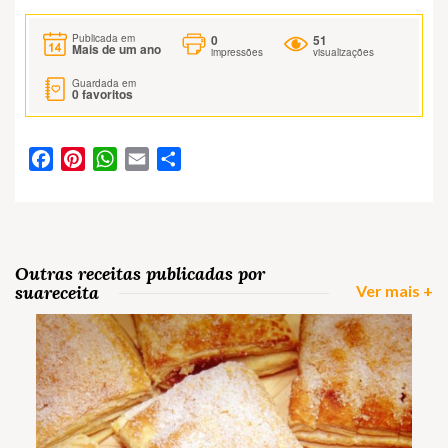
0
51
Publicada em
Mais de um ano
impressões
visualizações
Guardada em
0
favoritos
Facebook
Pinterest
WhatsApp
Email
Partilhar
Outras receitas publicadas por
suareceita
Ver mais +