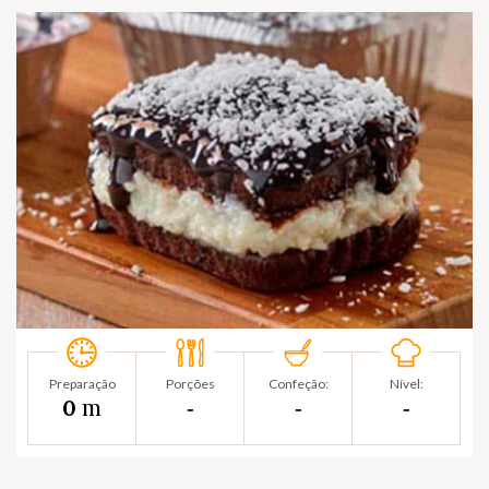
Preparação
Porções
Confeção:
Nível:
m
0
‐
‐
‐