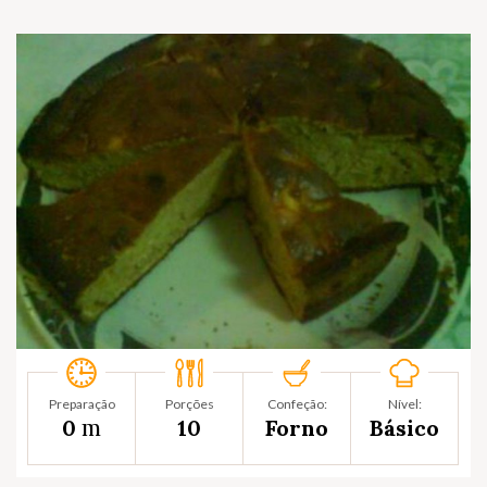
Preparação
Porções
Confeção:
Nível:
m
0
10
Forno
Básico