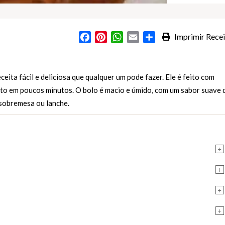
Facebook
Pinterest
WhatsApp
Email
Partilhar
Imprimir Recei
s
eita fácil e deliciosa que qualquer um pode fazer. Ele é feito com
nto em poucos minutos. O bolo é macio e úmido, com um sabor suave 
 sobremesa ou lanche.
+
+
+
+