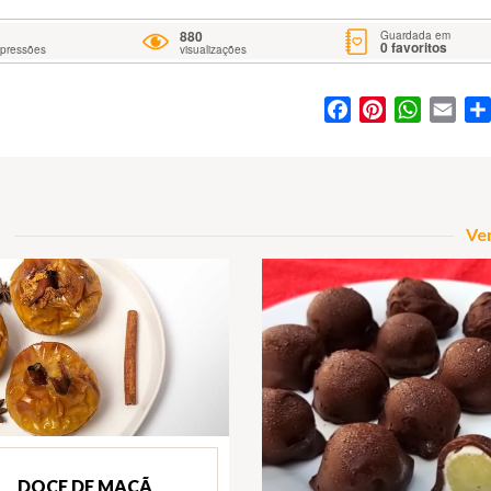
880
Guardada em
0
favoritos
mpressões
visualizações
Facebook
Pinterest
WhatsA
Ema
Ver
DOCE DE MAÇÃ