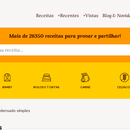
Receitas
+Recentes
+Vistas
Blog & Novid
Mais de 26350 receitas para provar e partilhar!
BIMBY
BOLOS E TORTAS
CARNE
CELÍACO
ndensado simples
s