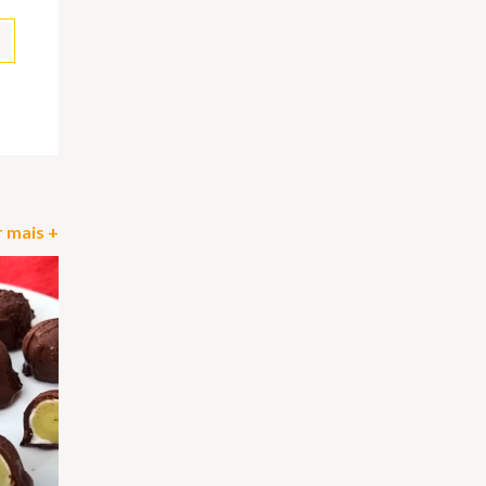
pp
il
Partilhar
 mais +