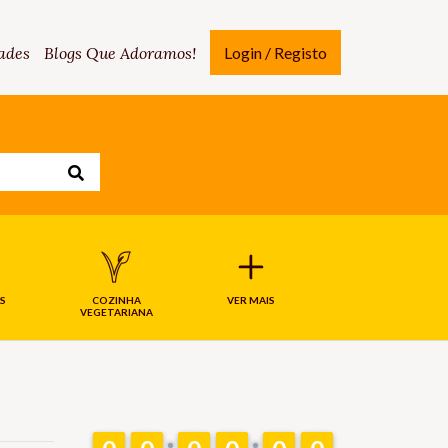
ades
Blogs Que Adoramos!
Login / Registo
S
COZINHA
VER MAIS
VEGETARIANA