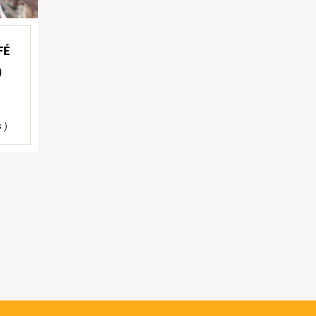
FÉ
)
 )