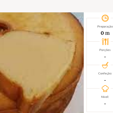
Preparação
m
0
Porções
‐
Confeção:
‐
Nível:
‐