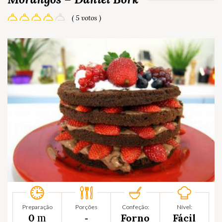
( 5 votos )
Preparação
Porções
Confeção:
Nível:
m
0
‐
Forno
Fácil