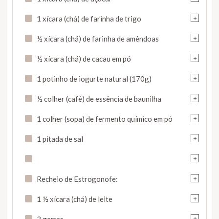
+
1 xícara (chá) de farinha de trigo
+
½ xícara (chá) de farinha de amêndoas
+
½ xícara (chá) de cacau em pó
+
1 potinho de iogurte natural (170g)
+
½ colher (café) de essência de baunilha
+
1 colher (sopa) de fermento químico em pó
+
1 pitada de sal
+
+
Recheio de Estrogonofe:
+
1 ½ xícara (chá) de leite
+
3 gemas