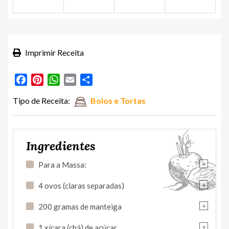
Imprimir Receita
Facebook
Pinterest
WhatsApp
Email
Partilhar
Tipo de Receita:
Bolos e Tortas
Ingredientes
+
Para a Massa:
+
4 ovos (claras separadas)
+
200 gramas de manteiga
+
1 xícara (chá) de açúcar