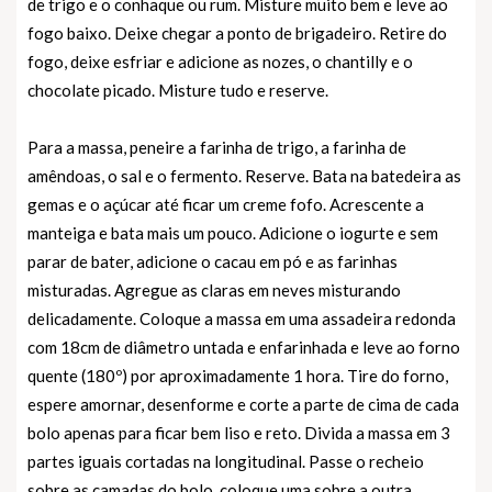
de trigo e o conhaque ou rum. Misture muito bem e leve ao
fogo baixo. Deixe chegar a ponto de brigadeiro. Retire do
fogo, deixe esfriar e adicione as nozes, o chantilly e o
chocolate picado. Misture tudo e reserve.
Para a massa, peneire a farinha de trigo, a farinha de
amêndoas, o sal e o fermento. Reserve. Bata na batedeira as
gemas e o açúcar até ficar um creme fofo. Acrescente a
manteiga e bata mais um pouco. Adicione o iogurte e sem
parar de bater, adicione o cacau em pó e as farinhas
misturadas. Agregue as claras em neves misturando
delicadamente. Coloque a massa em uma assadeira redonda
com 18cm de diâmetro untada e enfarinhada e leve ao forno
quente (180º) por aproximadamente 1 hora. Tire do forno,
espere amornar, desenforme e corte a parte de cima de cada
bolo apenas para ficar bem liso e reto. Divida a massa em 3
partes iguais cortadas na longitudinal. Passe o recheio
sobre as camadas do bolo, coloque uma sobre a outra