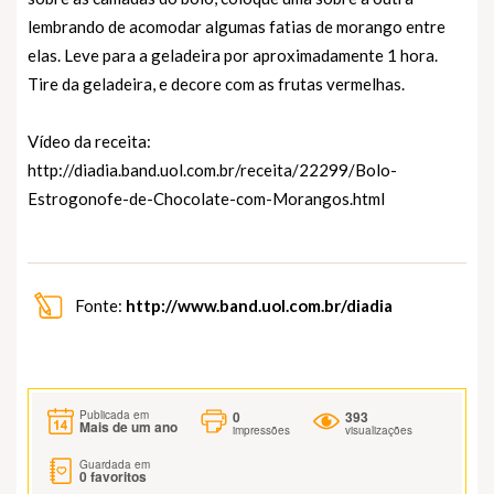
lembrando de acomodar algumas fatias de morango entre
elas. Leve para a geladeira por aproximadamente 1 hora.
Tire da geladeira, e decore com as frutas vermelhas.
Vídeo da receita:
http://diadia.band.uol.com.br/receita/22299/Bolo-
Estrogonofe-de-Chocolate-com-Morangos.html
Fonte:
http://www.band.uol.com.br/diadia
0
393
Publicada em
Mais de um ano
impressões
visualizações
Guardada em
0
favoritos