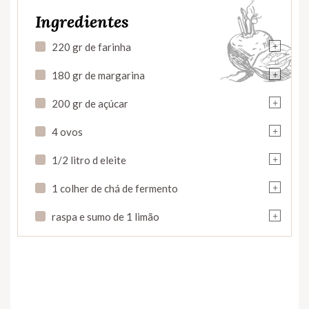
Ingredientes
+
220 gr de farinha
+
180 gr de margarina
+
200 gr de açúcar
+
4 ovos
+
1/2 litro d eleite
+
1 colher de chá de fermento
+
raspa e sumo de 1 limão