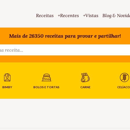
Receitas
+Recentes
+Vistas
Blog & Novid
Mais de 26350 receitas para provar e partilhar!
BIMBY
BOLOS E TORTAS
CARNE
CELÍACO