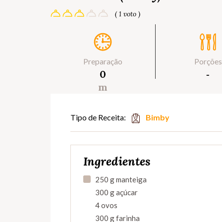
( 1 voto )
Preparação
Porções
0
‐
m
Tipo de Receita:
Bimby
Ingredientes
250 g manteiga
300 g açúcar
4 ovos
300 g farinha