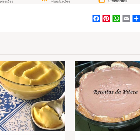
0
favoritos
mpressões
visualizações
Facebook
Pinterest
WhatsA
Ema