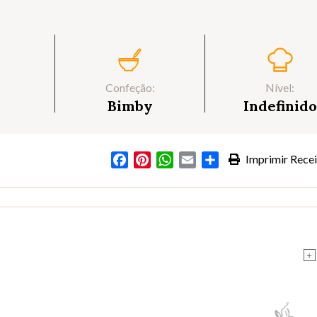
Confeção:
Nível:
Bimby
Indefinido
Facebook
Pinterest
WhatsApp
Email
Partilhar
Imprimir Recei
+