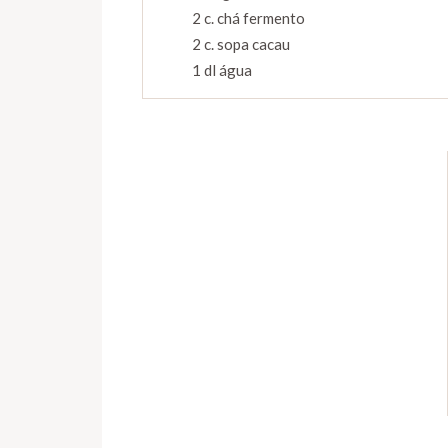
2 c. chá fermento
2 c. sopa cacau
1 dl água