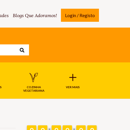
ades
Blogs Que Adoramos!
Login / Registo
S
COZINHA
VER MAIS
VEGETARIANA