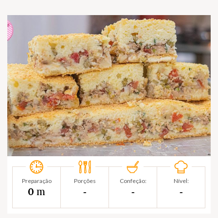
Preparação
Porções
Confeção:
Nível:
m
0
‐
‐
‐