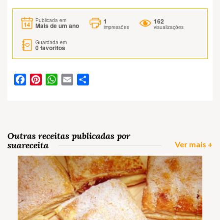
1
162
Publicada em
Mais de um ano
impressões
visualizações
Guardada em
0
favoritos
Facebook
Pinterest
WhatsApp
Email
Partilhar
Outras receitas publicadas por
suareceita
Ver mais +