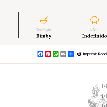
Confeção:
Nível:
Bimby
Indefinido
Facebook
Pinterest
WhatsApp
Email
Partilhar
Imprimir Recei
+
+
+