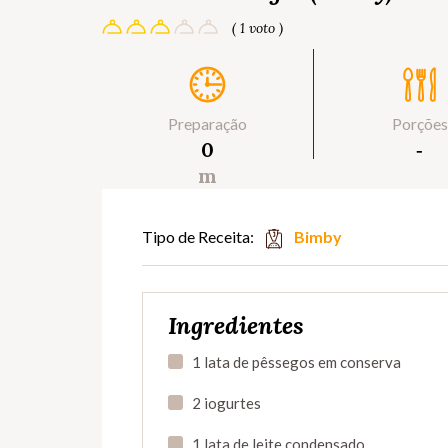
( 1 voto )
Preparação
Porções
0
‐
m
Tipo de Receita:
Bimby
Ingredientes
1 lata de pêssegos em conserva
2 iogurtes
1 lata de leite condensado.