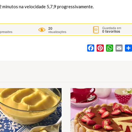
2 minutos na velocidade 5,7,9 progressivamente.
20
Guardada em
0
favoritos
mpressões
visualizações
Facebook
Pinterest
WhatsA
Ema