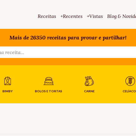
Receitas
+Recentes
+Vistas
Blog & Novid
Mais de 26350 receitas para provar e partilhar!
BIMBY
BOLOS E TORTAS
CARNE
CELÍACO