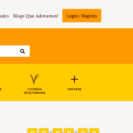
ades
Blogs Que Adoramos!
Login / Registo
S
COZINHA
VER MAIS
VEGETARIANA