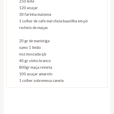
250 leite
120 acuçar
30 farinha maizena
1 colher de cafe mal cheia baunilha em pó
recheio de maças
20 gr de manteiga
sumo 1 limão
noz moscada q.b
40 gr vinho branco
800gr maça reineta
100 acuçar amarelo
1 colher sobremesa canela