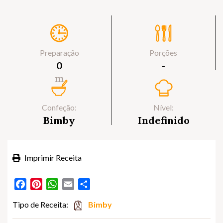
Preparação
Porções
0
‐
m
Confeção:
Nível:
Bimby
Indefinido
Imprimir Receita
Facebook
Pinterest
WhatsApp
Email
Partilhar
Tipo de Receita:
Bimby