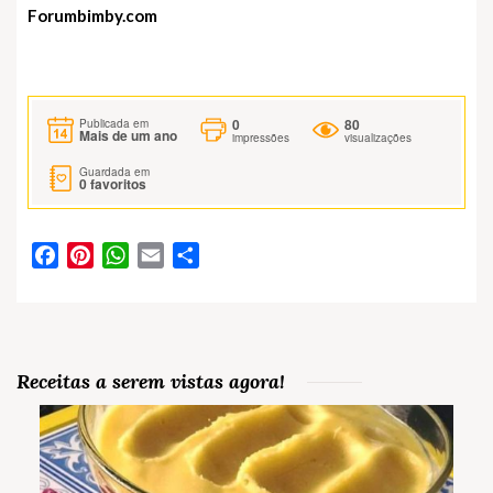
Forumbimby.com
0
80
Publicada em
Mais de um ano
impressões
visualizações
Guardada em
0
favoritos
Facebook
Pinterest
WhatsApp
Email
Partilhar
Receitas a serem vistas agora!