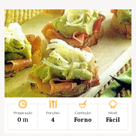
Preparação
Porções
Confeção:
Nível:
m
0
4
Forno
Fácil