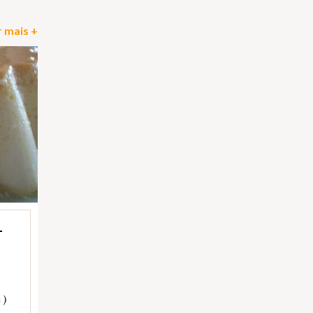
 mais +
T
 )