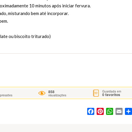
oximadamente 10 minutos após iniciar fervura.
ado, misturando bem até incorporar.
 bem.
ate ou biscoito triturado)
858
Guardada em
0
favoritos
mpressões
visualizações
Facebook
Pinterest
WhatsA
Ema