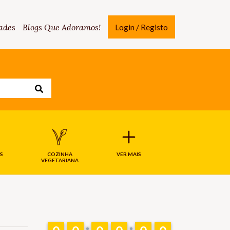
ades
Blogs Que Adoramos!
Login / Registo
S
COZINHA
VER MAIS
VEGETARIANA