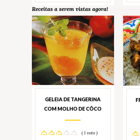
Receitas a serem vistas agora!
GELEIA DE TANGERINA
F
COM MOLHO DE CÔCO
( 1 voto )