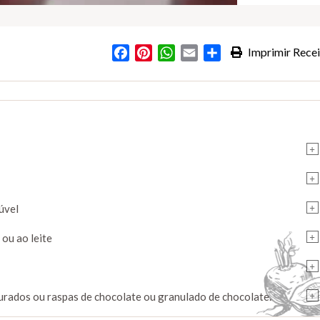
Facebook
Pinterest
WhatsApp
Email
Partilhar
Imprimir Recei
s
+
+
+
úvel
+
ou ao leite
+
+
turados ou raspas de chocolate ou granulado de chocolate.