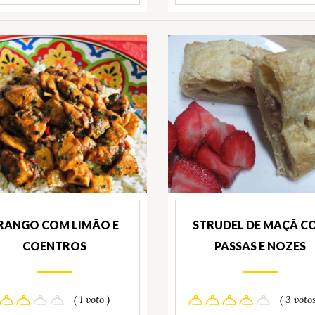
RANGO COM LIMÃO E
STRUDEL DE MAÇÃ C
COENTROS
PASSAS E NOZES
( 1 voto )
( 3 votos