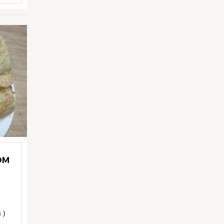
OM
 )