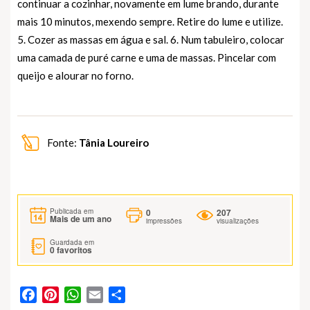
continuar a cozinhar, novamente em lume brando, durante
mais 10 minutos, mexendo sempre. Retire do lume e utilize.
5. Cozer as massas em água e sal. 6. Num tabuleiro, colocar
uma camada de puré carne e uma de massas. Pincelar com
queijo e alourar no forno.
Fonte:
Tânia Loureiro
0
207
Publicada em
Mais de um ano
impressões
visualizações
Guardada em
0
favoritos
Facebook
Pinterest
WhatsApp
Email
Partilhar