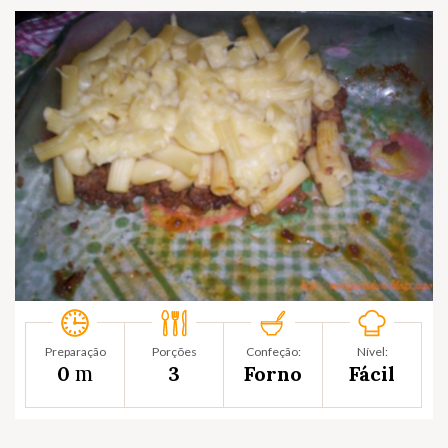
Preparação
Porções
Confeção:
Nível:
m
0
3
Forno
Fácil