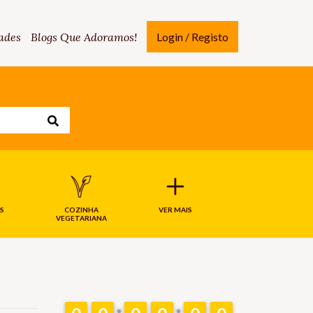
ades
Blogs Que Adoramos!
Login / Registo
S
COZINHA
VER MAIS
VEGETARIANA