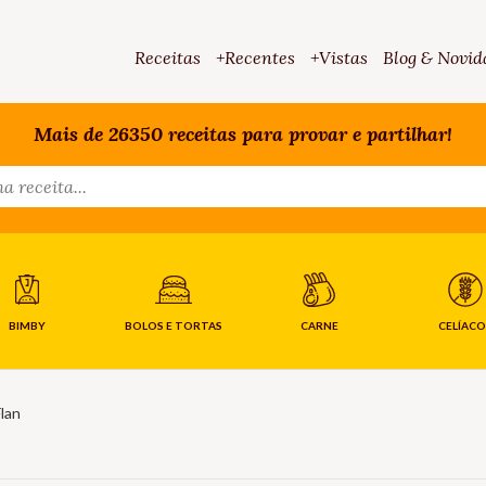
Receitas
+Recentes
+Vistas
Blog & Novid
Mais de 26350 receitas para provar e partilhar!
BIMBY
BOLOS E TORTAS
CARNE
CELÍACO
lan