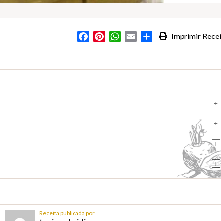
Facebook
Pinterest
WhatsApp
Email
Partilhar
Imprimir Recei
s
+
+
+
+
Receita publicada por