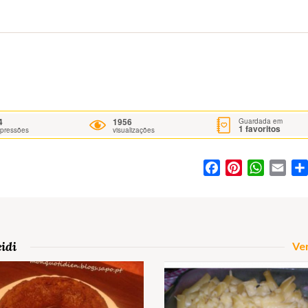
4
1956
Guardada em
1
favoritos
mpressões
visualizações
Facebook
Pinterest
WhatsA
Ema
idi
Ver