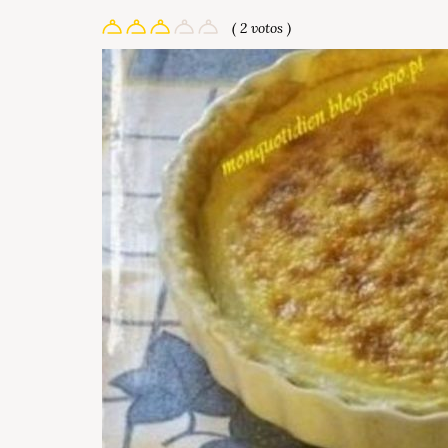
( 2 votos )