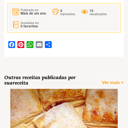
0
15
Publicada em
Mais de um ano
impressões
visualizações
Guardada em
0
favoritos
Facebook
Pinterest
WhatsApp
Email
Partilhar
Outras receitas publicadas por
suareceita
Ver mais +