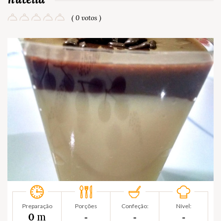
( 0 votos )
Preparação
Porções
Confeção:
Nível:
m
0
‐
‐
‐