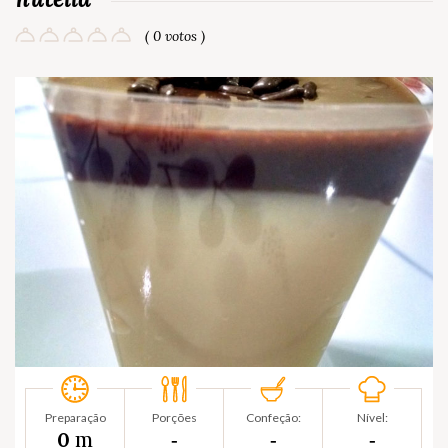
( 0 votos )
Preparação
Porções
Confeção:
Nível:
m
0
‐
‐
‐