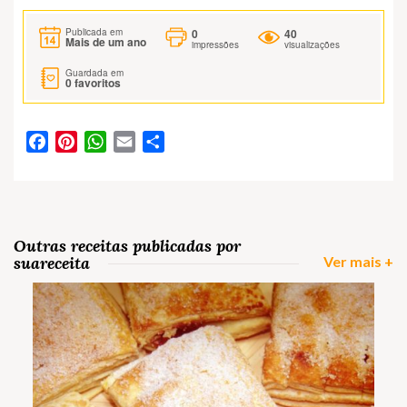
0
40
Publicada em
Mais de um ano
impressões
visualizações
Guardada em
0
favoritos
Facebook
Pinterest
WhatsApp
Email
Partilhar
Outras receitas publicadas por
suareceita
Ver mais +