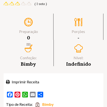
( 1 voto )
Preparação
Porções
0
‐
m
Confeção:
Nível:
Bimby
Indefinido
Imprimir Receita
Facebook
Pinterest
WhatsApp
Email
Partilhar
Tipo de Receita:
Bimby