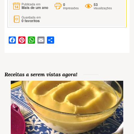
0
53
Publicada em
Mais de um ano
impressões
visualizações
Guardada em
0
favoritos
Facebook
Pinterest
WhatsApp
Email
Partilhar
Receitas a serem vistas agora!