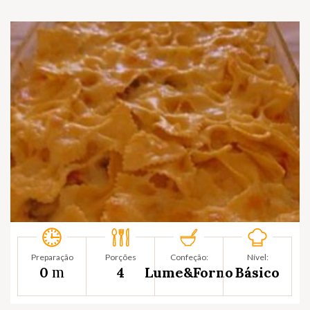
Preparação
Porções
Confeção:
Nível:
m
0
4
Lume&Forno
Básico