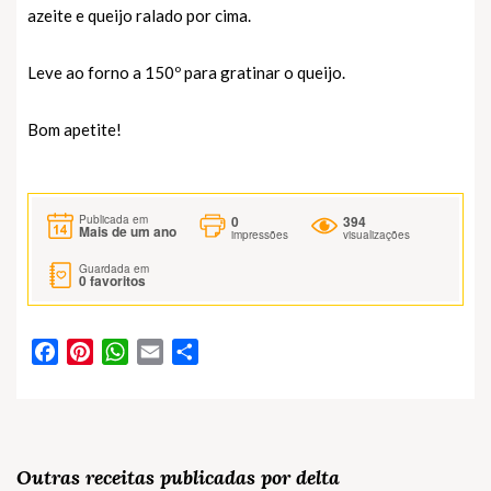
azeite e queijo ralado por cima.
Leve ao forno a 150º para gratinar o queijo.
Bom apetite!
0
394
Publicada em
Mais de um ano
impressões
visualizações
Guardada em
0
favoritos
Facebook
Pinterest
WhatsApp
Email
Partilhar
Outras receitas publicadas por delta