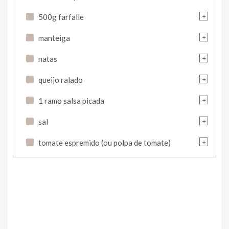
+
500g farfalle
+
manteiga
+
natas
+
queijo ralado
+
1 ramo salsa picada
+
sal
+
tomate espremido (ou polpa de tomate)