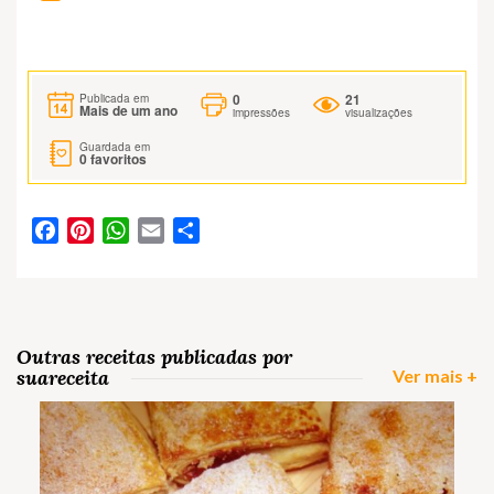
0
21
Publicada em
Mais de um ano
impressões
visualizações
Guardada em
0
favoritos
Facebook
Pinterest
WhatsApp
Email
Partilhar
Outras receitas publicadas por
suareceita
Ver mais +