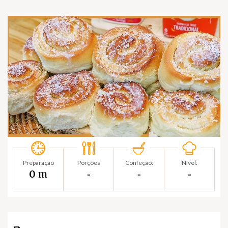
Preparação
Porções
Confeção:
Nível:
m
0
‐
‐
‐