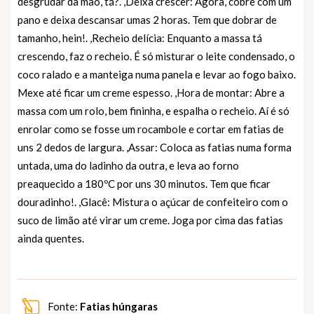
desgrudar da mão, tá?. ,Deixa crescer: Agora, cobre com um
pano e deixa descansar umas 2 horas. Tem que dobrar de
tamanho, hein!. ,Recheio delícia: Enquanto a massa tá
crescendo, faz o recheio. É só misturar o leite condensado, o
coco ralado e a manteiga numa panela e levar ao fogo baixo.
Mexe até ficar um creme espesso. ,Hora de montar: Abre a
massa com um rolo, bem fininha, e espalha o recheio. Aí é só
enrolar como se fosse um rocambole e cortar em fatias de
uns 2 dedos de largura. ,Assar: Coloca as fatias numa forma
untada, uma do ladinho da outra, e leva ao forno
preaquecido a 180ºC por uns 30 minutos. Tem que ficar
douradinho!. ,Glacê: Mistura o açúcar de confeiteiro com o
suco de limão até virar um creme. Joga por cima das fatias
ainda quentes.
Fonte:
Fatias húngaras