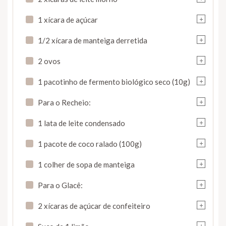
+
1 xícara de açúcar
+
1/2 xícara de manteiga derretida
+
2 ovos
+
1 pacotinho de fermento biológico seco (10g)
+
Para o Recheio:
+
1 lata de leite condensado
+
1 pacote de coco ralado (100g)
+
1 colher de sopa de manteiga
+
Para o Glacê:
+
2 xícaras de açúcar de confeiteiro
+