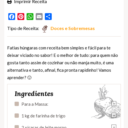
Imprimir Receita
Facebook
Pinterest
WhatsApp
Email
Partilhar
Tipo de Receita:
Doces e Sobremesas
Fatias húngaras com receita bem simples e fácil para te
deixar viciado no sabor! E o melhor de tudo: para quem não
gosta tanto assim de cozinhar ou não manja muito, é uma
alternativa e tanto, afinal, fica pronta rapidinho! Vamos
aprender? 🙂
Ingredientes
+
Para a Massa:
+
1 kg de farinha de trigo
+
2 xícaras de leite morno