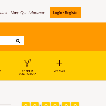
ades
Blogs Que Adoramos!
Login / Registo
S
COZINHA
VER MAIS
VEGETARIANA