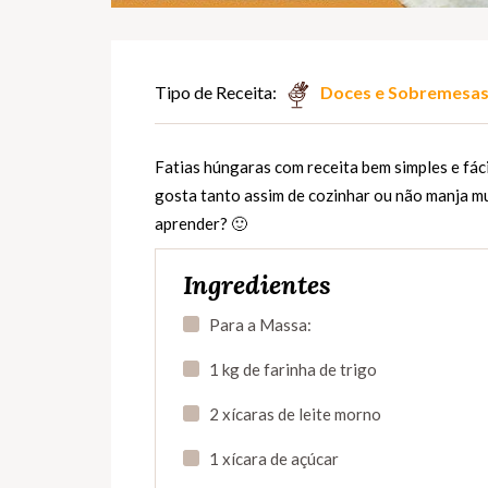
Tipo de Receita:
Doces e Sobremesa
Fatias húngaras com receita bem simples e fáci
gosta tanto assim de cozinhar ou não manja mui
aprender? 🙂
Ingredientes
Para a Massa:
1 kg de farinha de trigo
2 xícaras de leite morno
1 xícara de açúcar