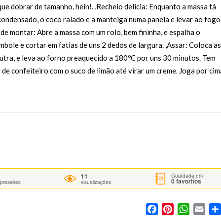
ue dobrar de tamanho, hein!. ,Recheio delícia: Enquanto a massa tá
e condensado, o coco ralado e a manteiga numa panela e levar ao fogo
 de montar: Abre a massa com um rolo, bem fininha, e espalha o
mbole e cortar em fatias de uns 2 dedos de largura. ,Assar: Coloca as
utra, e leva ao forno preaquecido a 180ºC por uns 30 minutos. Tem
r de confeiteiro com o suco de limão até virar um creme. Joga por cim
11
Guardada em
0
favoritos
mpressões
visualizações
Facebook
Pinterest
WhatsA
Ema