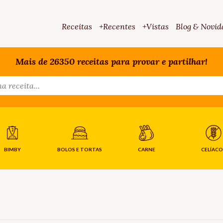
Receitas
+Recentes
+Vistas
Blog & Novid
Mais de 26350 receitas para provar e partilhar!
BIMBY
BOLOS E TORTAS
CARNE
CELÍACO