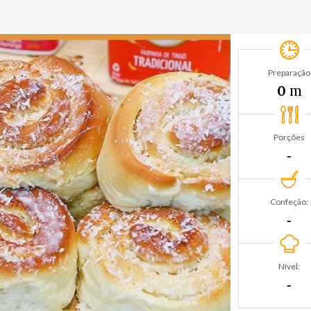
Preparação
m
0
Porções
‐
Confeção:
‐
Nível:
‐