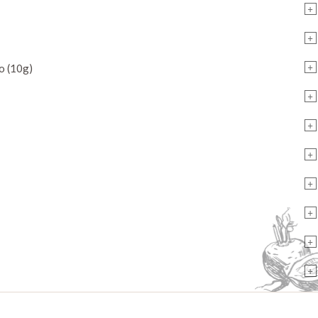
+
+
+
o (10g)
+
+
+
+
+
+
+