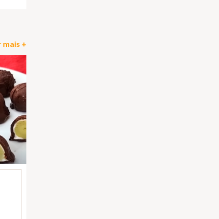
 mais +