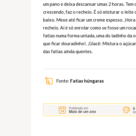
um pano e deixa descansar umas 2 horas. Tem q
crescendo, faz o recheio. É só misturar o leit
baixo. Mexe até ficar um creme espesso. ,Hora
recheio. Aí é só enrolar como se fosse um roca
fatias numa forma untada, uma do ladinho da o
que ficar douradinho!. ,Glacê: Mistura o açúca
das fatias ainda quentes.
Fonte:
Fatias húngaras
0
Publicada em
Mais de um ano
i