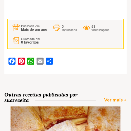
0
53
Publicada em
Mais de um ano
impressões
visualizações
Guardada em
0
favoritos
Facebook
Pinterest
WhatsApp
Email
Partilhar
Outras receitas publicadas por
suareceita
Ver mais +