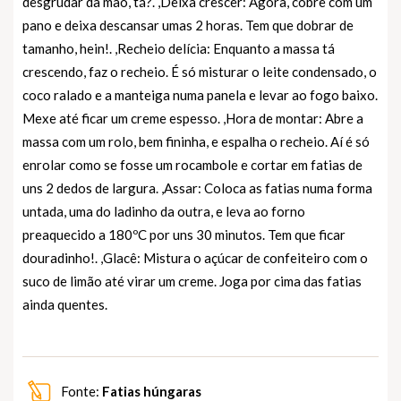
desgrudar da mão, tá?. ,Deixa crescer: Agora, cobre com um
pano e deixa descansar umas 2 horas. Tem que dobrar de
tamanho, hein!. ,Recheio delícia: Enquanto a massa tá
crescendo, faz o recheio. É só misturar o leite condensado, o
coco ralado e a manteiga numa panela e levar ao fogo baixo.
Mexe até ficar um creme espesso. ,Hora de montar: Abre a
massa com um rolo, bem fininha, e espalha o recheio. Aí é só
enrolar como se fosse um rocambole e cortar em fatias de
uns 2 dedos de largura. ,Assar: Coloca as fatias numa forma
untada, uma do ladinho da outra, e leva ao forno
preaquecido a 180ºC por uns 30 minutos. Tem que ficar
douradinho!. ,Glacê: Mistura o açúcar de confeiteiro com o
suco de limão até virar um creme. Joga por cima das fatias
ainda quentes.
Fonte:
Fatias húngaras