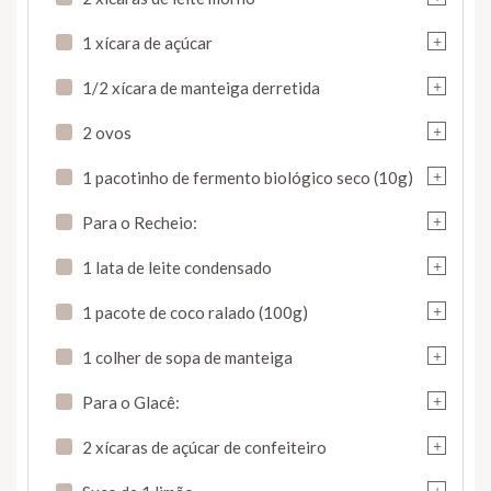
+
1 xícara de açúcar
+
1/2 xícara de manteiga derretida
+
2 ovos
+
1 pacotinho de fermento biológico seco (10g)
+
Para o Recheio:
+
1 lata de leite condensado
+
1 pacote de coco ralado (100g)
+
1 colher de sopa de manteiga
+
Para o Glacê:
+
2 xícaras de açúcar de confeiteiro
+