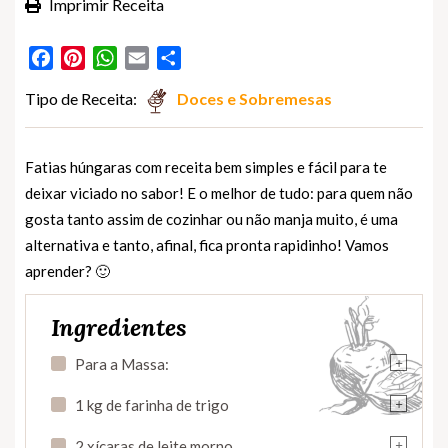
Imprimir Receita
Facebook
Pinterest
WhatsApp
Email
Partilhar
Tipo de Receita:
Doces e Sobremesas
Fatias húngaras com receita bem simples e fácil para te
deixar viciado no sabor! E o melhor de tudo: para quem não
gosta tanto assim de cozinhar ou não manja muito, é uma
alternativa e tanto, afinal, fica pronta rapidinho! Vamos
aprender? 🙂
Ingredientes
+
Para a Massa:
+
1 kg de farinha de trigo
+
2 xícaras de leite morno