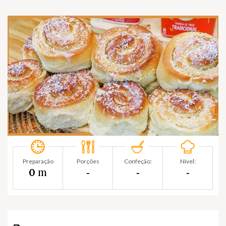
Preparação
Porções
Confeção:
Nível:
m
0
‐
‐
‐