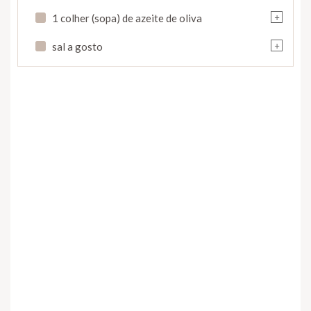
+
1 colher (sopa) de azeite de oliva
+
sal a gosto