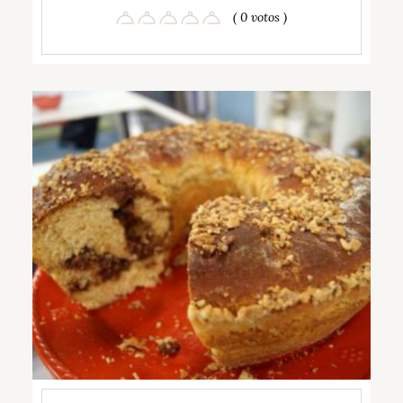
( 0 votos )