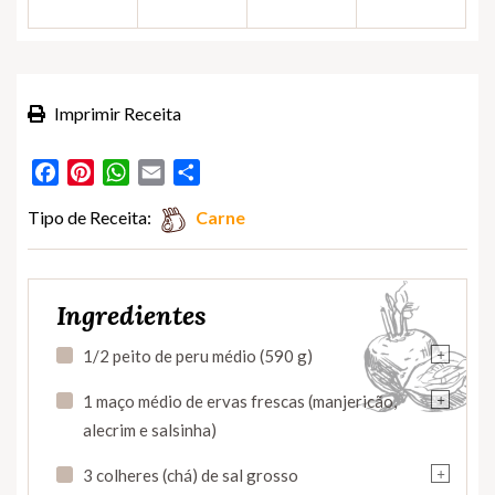
Imprimir Receita
Facebook
Pinterest
WhatsApp
Email
Partilhar
Tipo de Receita:
Carne
Ingredientes
+
1/2 peito de peru médio (590 g)
+
1 maço médio de ervas frescas (manjericão,
alecrim e salsinha)
+
3 colheres (chá) de sal grosso