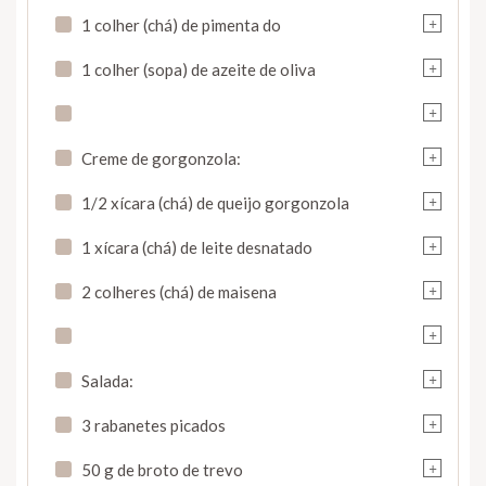
+
1 colher (chá) de pimenta do
+
1 colher (sopa) de azeite de oliva
+
+
Creme de gorgonzola:
+
1/2 xícara (chá) de queijo gorgonzola
+
1 xícara (chá) de leite desnatado
+
2 colheres (chá) de maisena
+
+
Salada:
+
3 rabanetes picados
+
50 g de broto de trevo