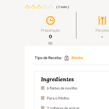
( 1 voto )
Preparação
Porções
0
‐
m
Tipo de Receita:
Bimby
Ingredientes
6 filetes de novilho
Para o Molho:
2 colheres de açúcar