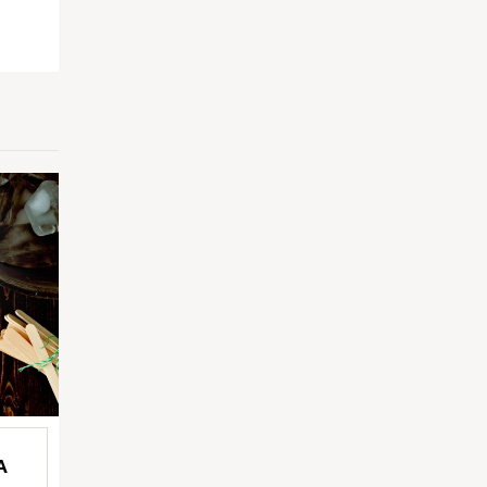
pp
il
Partilhar
A