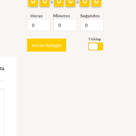
9
9
0
0
9
9
0
0
9
9
0
0
9
9
0
0
9
9
0
0
9
9
0
0
Horas
Minutos
Segundos
Ticking
Iniciar Relógio
ta