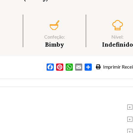
Confeção:
Nível:
Bimby
Indefinido
Facebook
Pinterest
WhatsApp
Email
Partilhar
Imprimir Recei
+
+
+