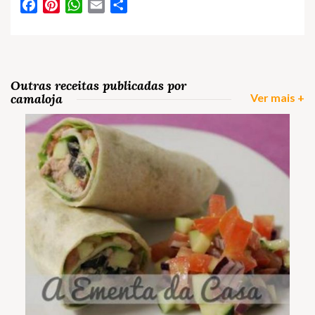
Facebook
Pinterest
WhatsApp
Email
Partilhar
Outras receitas publicadas por
camaloja
Ver mais +