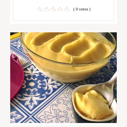
( 0 votos )