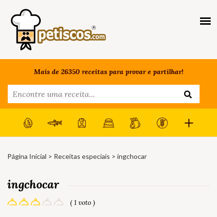
Mais de 26350 receitas para provar e partilhar!
Página Inicial
>
Receitas especiais
> ingchocar
ingchocar
( 1 voto )