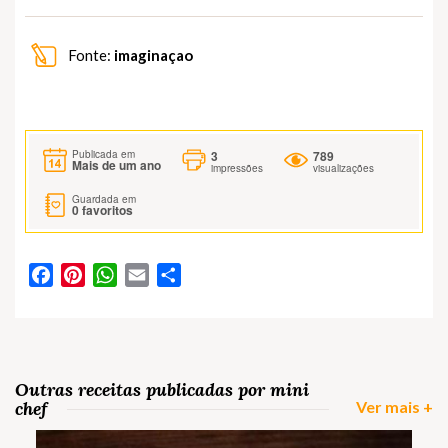
Fonte:
imaginaçao
3
789
Publicada em
Mais de um ano
impressões
visualizações
Guardada em
0
favoritos
Facebook
Pinterest
WhatsApp
Email
Partilhar
Outras receitas publicadas por mini
chef
Ver mais +