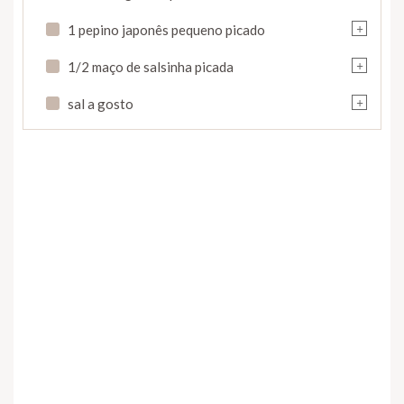
+
1 pepino japonês pequeno picado
+
1/2 maço de salsinha picada
+
sal a gosto