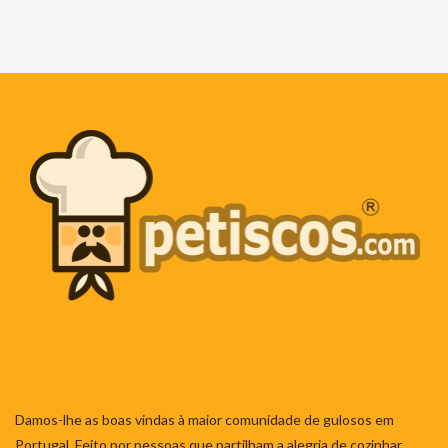
Damos-lhe as boas vindas à maior comunidade de gulosos em
Portugal. Feito por pessoas que partilham a alegria de cozinhar,