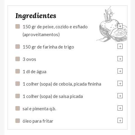
Ingredientes
+
150 gr de peixe, cozido e esfiado
(aproveitamentos)
+
150 gr de farinha de trigo
+
3 ovos
+
1 dl de água
+
1 colher (sopa) de cebola, picada fininha
+
1 colher (sopa) de salsa picada
+
sal e pimenta q.b.
+
óleo para fritar