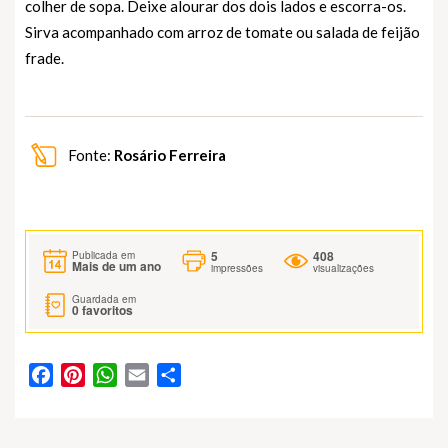
colher de sopa. Deixe alourar dos dois lados e escorra-os.
Sirva acompanhado com arroz de tomate ou salada de feijão
frade.
Fonte:
Rosário Ferreira
5
408
Publicada em
Mais de um ano
impressões
visualizações
Guardada em
0
favoritos
Facebook
Pinterest
WhatsApp
Email
Partilhar