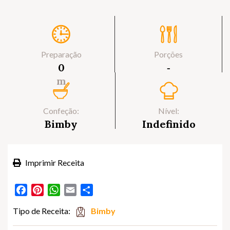
Preparação
Porções
0
‐
m
Confeção:
Nível:
Bimby
Indefinido
Imprimir Receita
Facebook
Pinterest
WhatsApp
Email
Partilhar
Tipo de Receita:
Bimby