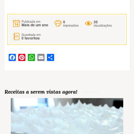
0
35
Publicada em
Mais de um ano
impressões
visualizações
Guardada em
0
favoritos
Facebook
Pinterest
WhatsApp
Email
Partilhar
Receitas a serem vistas agora!