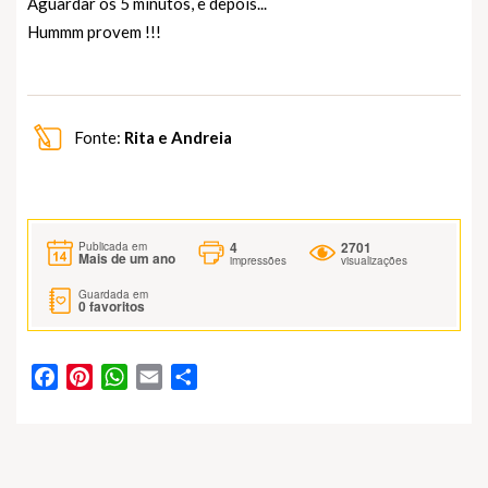
Aguardar os 5 minutos, e depois...
Hummm provem !!!
Fonte:
Rita e Andreia
4
2701
Publicada em
Mais de um ano
impressões
visualizações
Guardada em
0
favoritos
Facebook
Pinterest
WhatsApp
Email
Partilhar