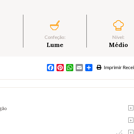
Confeção:
Nível:
Lume
Médio
Facebook
Pinterest
WhatsApp
Email
Partilhar
Imprimir Recei
+
agão
+
+