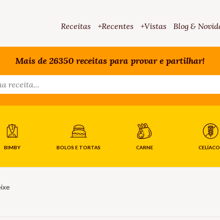
Receitas
+Recentes
+Vistas
Blog & Novid
Mais de 26350 receitas para provar e partilhar!
BIMBY
BOLOS E TORTAS
CARNE
CELÍACO
ixe