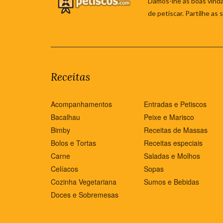
Damos-lhe as boas vinda
de petiscar. Partilhe as
Receitas
Acompanhamentos
Entradas e Petiscos
Bacalhau
Peixe e Marisco
Bimby
Receitas de Massas
Bolos e Tortas
Receitas especiais
Carne
Saladas e Molhos
Celíacos
Sopas
Cozinha Vegetariana
Sumos e Bebidas
Doces e Sobremesas