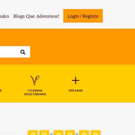
ades
Blogs Que Adoramos!
Login / Registo
S
COZINHA
VER MAIS
VEGETARIANA