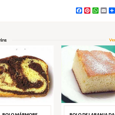
Facebook
Pinterest
WhatsA
Ema
eira
Ver
BOLO MÁRMORE
BOLO DE LARANJA DA