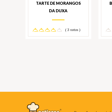
TARTE DE MORANGOS
DA DUXA
( 3 votos )