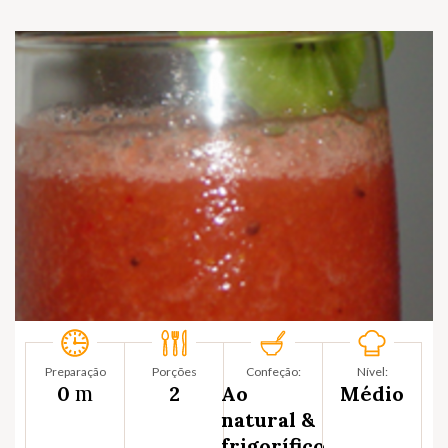
Preparação
Porções
Confeção:
Nível:
m
0
2
Ao
Médio
natural &
frigorífico