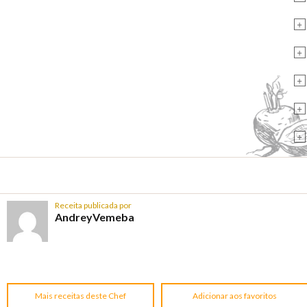
+
+
+
+
+
Receita publicada por
AndreyVemeba
Mais receitas deste Chef
Adicionar aos favoritos