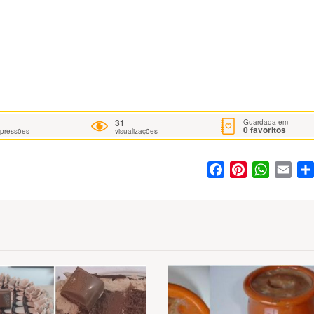
31
Guardada em
0
favoritos
mpressões
visualizações
Facebook
Pinterest
WhatsA
Ema