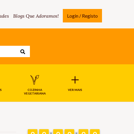
ades
Blogs Que Adoramos!
Login / Registo
S
COZINHA
VER MAIS
VEGETARIANA