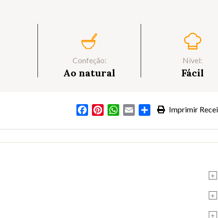
Confeção:
Nível:
Ao natural
Fácil
Facebook
Pinterest
WhatsApp
Email
Partilhar
Imprimir Recei
s
+
+
+