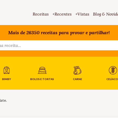
Receitas
+Recentes
+Vistas
Blog & Novid
Mais de 26350 receitas para provar e partilhar!
BIMBY
BOLOS E TORTAS
CARNE
CELÍACO
ate.