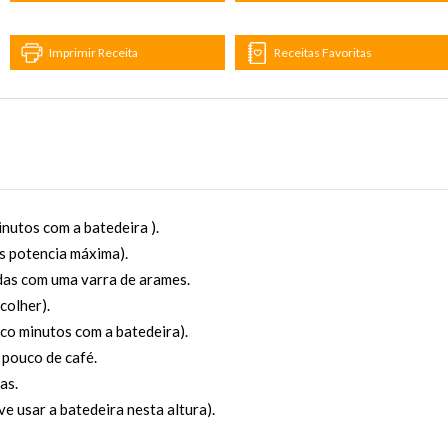
Imprimir Receita
Receitas Favoritas
nutos com a batedeira ).
s potencia máxima).
das com uma varra de arames.
colher).
nco minutos com a batedeira).
pouco de café.
as.
ve usar a batedeira nesta altura).