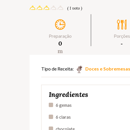
( 1 voto )
Preparação
Porções
0
‐
m
Tipo de Receita:
Doces e Sobremesa
Ingredientes
6 gemas
6 claras
chocolate