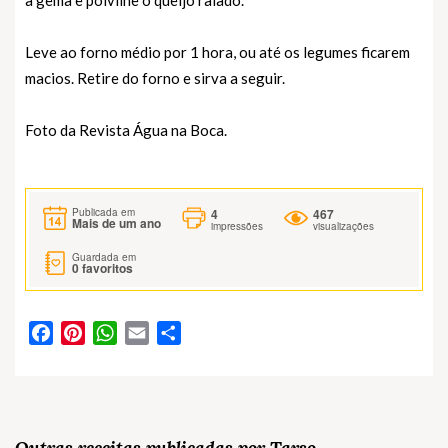
Leve ao forno médio por 1 hora, ou até os legumes ficarem
macios. Retire do forno e sirva a seguir.
Foto da Revista Água na Boca.
4
467
Publicada em
Mais de um ano
impressões
visualizações
Guardada em
0
favoritos
Facebook
Pinterest
WhatsApp
Email
Partilhar
Outras receitas publicadas por Tarso