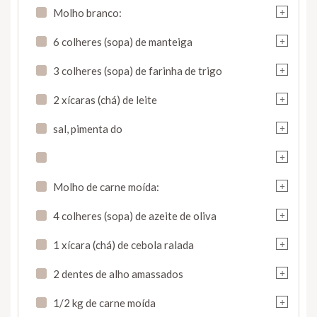
+
Molho branco:
+
6 colheres (sopa) de manteiga
+
3 colheres (sopa) de farinha de trigo
+
2 xícaras (chá) de leite
+
sal, pimenta do
+
+
Molho de carne moída:
+
4 colheres (sopa) de azeite de oliva
+
1 xícara (chá) de cebola ralada
+
2 dentes de alho amassados
+
1/2 kg de carne moída