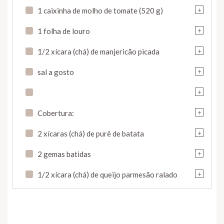
+
1 caixinha de molho de tomate (520 g)
+
1 folha de louro
+
1/2 xícara (chá) de manjericão picada
+
sal a gosto
+
+
Cobertura:
+
2 xícaras (chá) de purê de batata
+
2 gemas batidas
+
1/2 xícara (chá) de queijo parmesão ralado