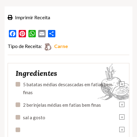
Imprimir Receita
Facebook
Pinterest
WhatsApp
Email
Partilhar
Tipo de Receita:
Carne
Ingredientes
+
5 batatas médias descascadas em fatias bem
finas
+
2 berinjelas médias em fatias bem finas
+
sal a gosto
+