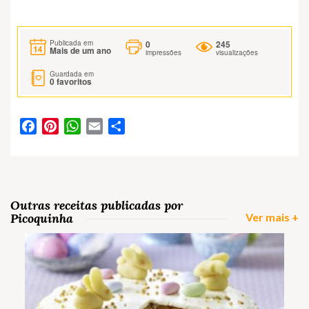
0
245
Publicada em
Mais de um ano
impressões
visualizações
Guardada em
0
favoritos
Facebook
Pinterest
WhatsApp
Email
Partilhar
Outras receitas publicadas por
Picoquinha
Ver mais +