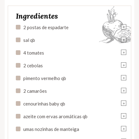
Ingredientes
+
2 postas de espadarte
+
sal qb
+
4 tomates
+
2 cebolas
+
pimento vermelho qb
+
2 camarões
+
cenourinhas baby qb
+
azeite com ervas aromáticas qb
+
umas nozinhas de manteiga