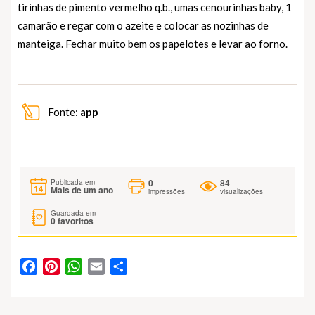
tirinhas de pimento vermelho q.b., umas cenourinhas baby, 1
camarão e regar com o azeite e colocar as nozinhas de
manteiga. Fechar muito bem os papelotes e levar ao forno.
Fonte:
app
0
84
Publicada em
Mais de um ano
impressões
visualizações
Guardada em
0
favoritos
Facebook
Pinterest
WhatsApp
Email
Partilhar