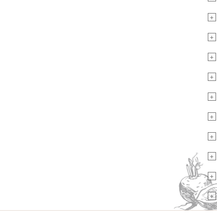
+
+
+
+
+
+
+
+
+
+