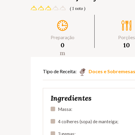
( 1 voto )
Preparação
Porções
0
10
m
Tipo de Receita:
Doces e Sobremesa
Ingredientes
Massa:
4 colheres (sopa) de manteiga;
3 gemas;