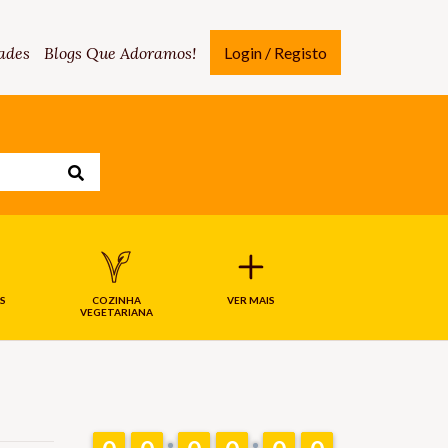
ades
Blogs Que Adoramos!
Login / Registo
S
COZINHA
VER MAIS
VEGETARIANA