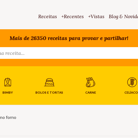
Receitas
+Recentes
+Vistas
Blog & Novid
Mais de 26350 receitas para provar e partilhar!
BIMBY
BOLOS E TORTAS
CARNE
CELÍACO
 no forno