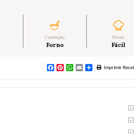
Confeção:
Nível:
Forno
Fácil
Facebook
Pinterest
WhatsApp
Email
Partilhar
Imprimir Recei
s
+
+
+