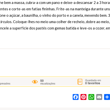
he bem a massa, cubra-a com um pano e deixe-a descansar 2 a 3 hora
ntes e corte-as em fatias fininhas. Frite-as na manteiga durante uns
one o açúcar, a baunilha, o vinho do porto e a canela, mexendo bem. 3
círculos. Coloque-lhes no meio uma colher de recheio, dobre ao meio,
incele a superfície dos pastés com gemas batida e leve-os a cozer, e
50
Guardada em
0
favoritos
mpressões
visualizações
Facebook
Pinterest
WhatsA
Ema