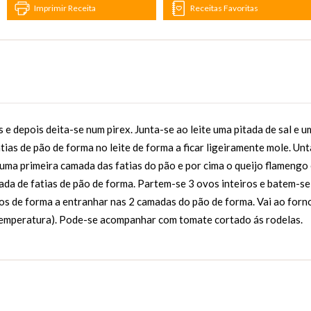
Imprimir Receita
Receitas Favoritas
e depois deita-se num pirex. Junta-se ao leite uma pitada de sal e u
ias de pão de forma no leite de forma a ficar ligeiramente mole. Unt
ma primeira camada das fatias do pão e por cima o queijo flamengo
mada de fatias de pão de forma. Partem-se 3 ovos inteiros e batem-se
s de forma a entranhar nas 2 camadas do pão de forma. Vai ao forn
temperatura). Pode-se acompanhar com tomate cortado ás rodelas.