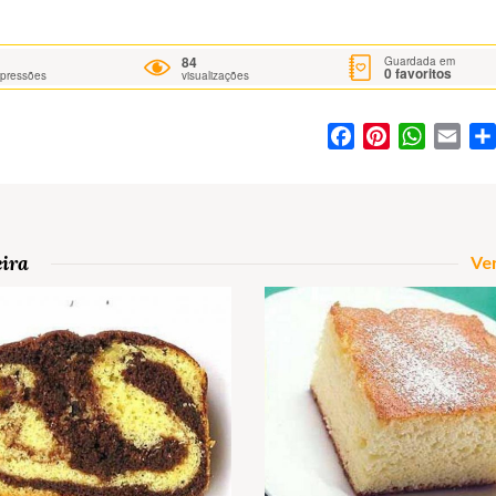
84
Guardada em
0
favoritos
mpressões
visualizações
Facebook
Pinterest
WhatsA
Ema
eira
Ver