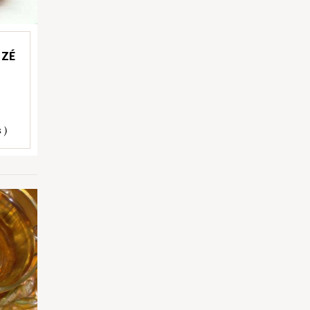
 ZÉ
 )