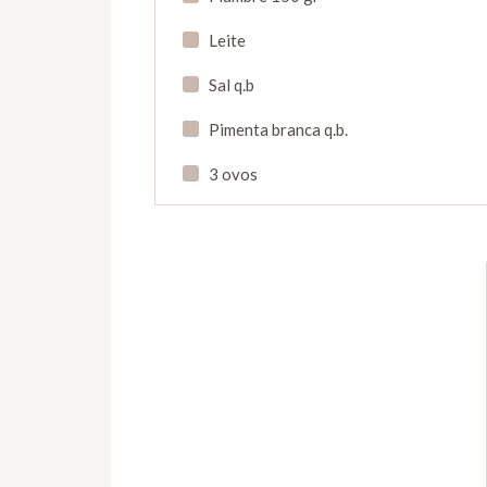
Leite
Sal q.b
Pimenta branca q.b.
3 ovos