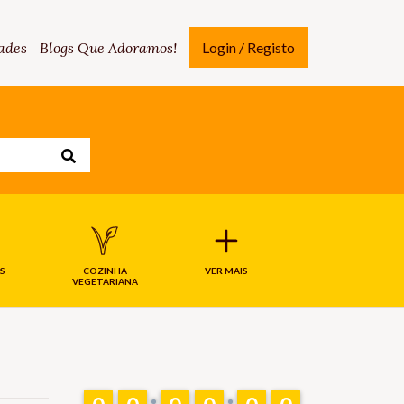
ades
Blogs Que Adoramos!
Login / Registo
S
COZINHA
VER MAIS
VEGETARIANA