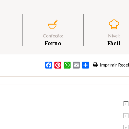
Confeção:
Nível:
Forno
Fácil
Facebook
Pinterest
WhatsApp
Email
Partilhar
Imprimir Recei
+
+
+