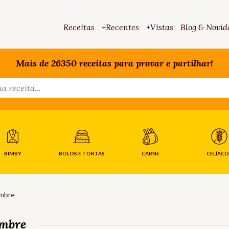
Receitas
+Recentes
+Vistas
Blog & Novid
Mais de 26350 receitas para provar e partilhar!
BIMBY
BOLOS E TORTAS
CARNE
CELÍACO
ambre
ambre