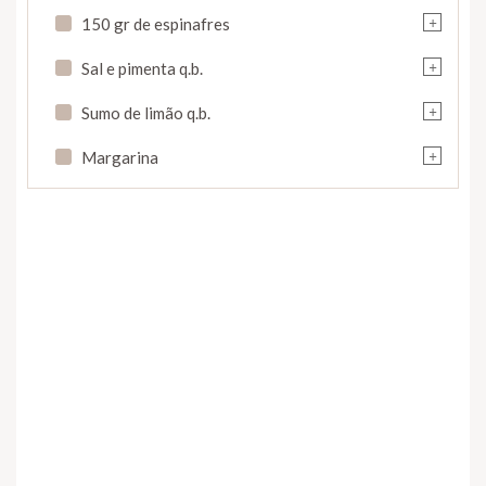
+
150 gr de espinafres
+
Sal e pimenta q.b.
+
Sumo de limão q.b.
+
Margarina