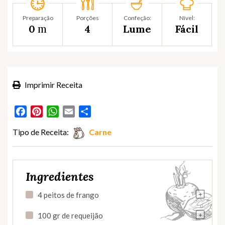
Preparação
Porções
Confeção:
Nível:
m
0
4
Lume
Fácil
Imprimir Receita
Facebook
Pinterest
WhatsApp
Email
Partilhar
Tipo de Receita:
Carne
Ingredientes
+
4 peitos de frango
+
100 gr de requeijão