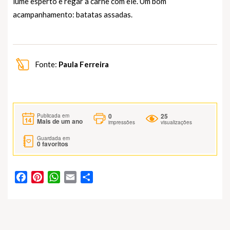
lume esperto e regar a carne com ele. Um bom
acampanhamento: batatas assadas.
Fonte:
Paula Ferreira
0
25
Publicada em
Mais de um ano
impressões
visualizações
Guardada em
0
favoritos
Facebook
Pinterest
WhatsApp
Email
Partilhar