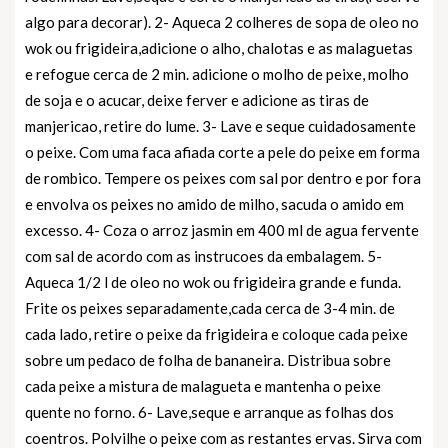
algo para decorar). 2- Aqueca 2 colheres de sopa de oleo no
wok ou frigideira,adicione o alho, chalotas e as malaguetas
e refogue cerca de 2 min. adicione o molho de peixe, molho
de soja e o acucar, deixe ferver e adicione as tiras de
manjericao, retire do lume. 3- Lave e seque cuidadosamente
o peixe. Com uma faca afiada corte a pele do peixe em forma
de rombico. Tempere os peixes com sal por dentro e por fora
e envolva os peixes no amido de milho, sacuda o amido em
excesso. 4- Coza o arroz jasmin em 400 ml de agua fervente
com sal de acordo com as instrucoes da embalagem. 5-
Aqueca 1/2 l de oleo no wok ou frigideira grande e funda.
Frite os peixes separadamente,cada cerca de 3-4 min. de
cada lado, retire o peixe da frigideira e coloque cada peixe
sobre um pedaco de folha de bananeira. Distribua sobre
cada peixe a mistura de malagueta e mantenha o peixe
quente no forno. 6- Lave,seque e arranque as folhas dos
coentros. Polvilhe o peixe com as restantes ervas. Sirva com