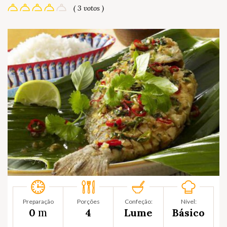
( 3 votos )
Preparação
Porções
Confeção:
Nível:
m
0
4
Lume
Básico