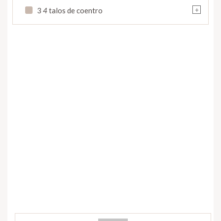
+
3
4
talos de coentro