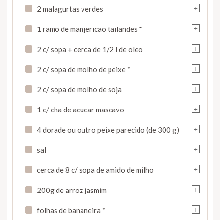
+
2 malagurtas verdes
+
1 ramo de manjericao tailandes *
+
2 c/ sopa + cerca de 1/2 l de oleo
+
2 c/ sopa de molho de peixe *
+
2 c/ sopa de molho de soja
+
1 c/ cha de acucar mascavo
+
4 dorade ou outro peixe parecido (de 300 g)
+
sal
+
cerca de 8 c/ sopa de amido de milho
+
200g de arroz jasmim
+
folhas de bananeira *