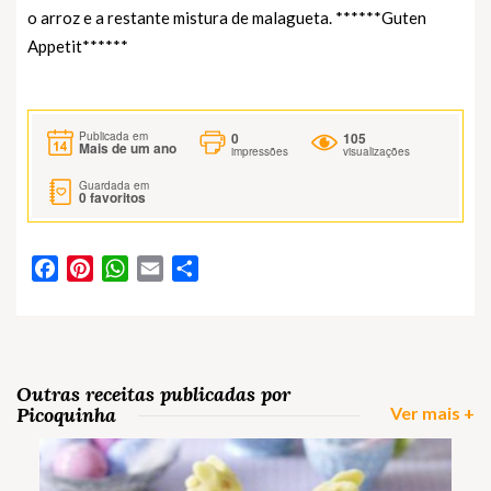
o arroz e a restante mistura de malagueta. ******Guten
Appetit******
0
105
Publicada em
Mais de um ano
impressões
visualizações
Guardada em
0
favoritos
Facebook
Pinterest
WhatsApp
Email
Partilhar
Outras receitas publicadas por
Picoquinha
Ver mais +