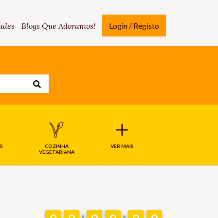
ades
Blogs Que Adoramos!
Login / Registo
S
COZINHA
VER MAIS
VEGETARIANA