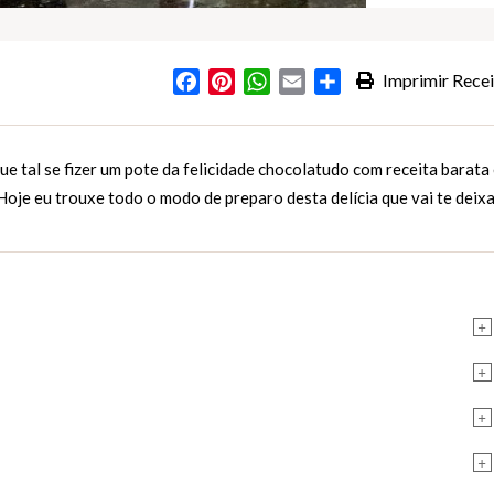
Facebook
Pinterest
WhatsApp
Email
Partilhar
Imprimir Recei
s
e tal se fizer um pote da felicidade chocolatudo com receita barata
oje eu trouxe todo o modo de preparo desta delícia que vai te deix
+
+
+
+