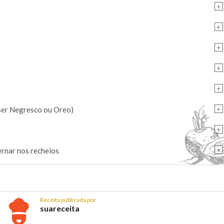
+
+
+
+
+
+
 ser Negresco ou Oreo)
+
+
ernar nos recheios
Receita publicada por
suareceita