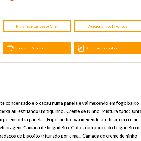
Mais receitas deste Chef
Adicionar aos favoritos
Imprimir Receita
Receitas Favoritas
eite condensado e o cacau numa panela e vai mexendo em fogo baixo
 deixa ali, esfriando um tiquinho.. Creme de Ninho ,Mistura tudo: Junt
 em pó em outra panela.. ,Fogo médio: Vai mexendo até ficar um creme
.. Montagem ,Camada de brigadeiro: Coloca um pouco do brigadeiro n
pedaços de biscoito triturado por cima.. ,Camada de creme de ninho: