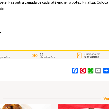
te: Faz outra camada de cada, até encher o pote.. ,Finaliza: Coloca
ndo!.
o
26
Guardada em
0
favoritos
mpressões
visualizações
Facebook
Pinterest
WhatsA
Ema
Ver