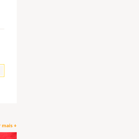
pp
il
Partilhar
 mais +