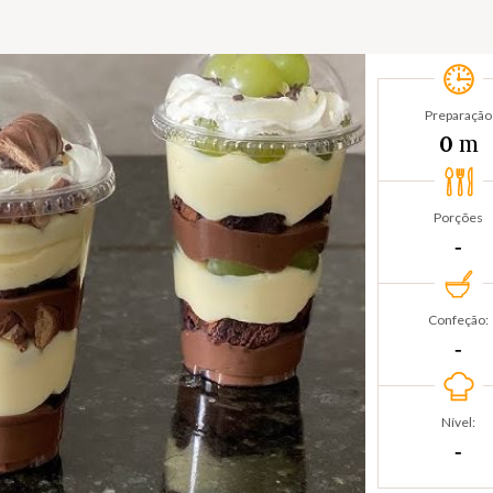
Preparação
m
0
Porções
‐
Confeção:
‐
Nível:
‐