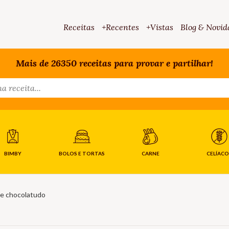
Receitas
+Recentes
+Vistas
Blog & Novid
Mais de 26350 receitas para provar e partilhar!
BIMBY
BOLOS E TORTAS
CARNE
CELÍACO
de chocolatudo