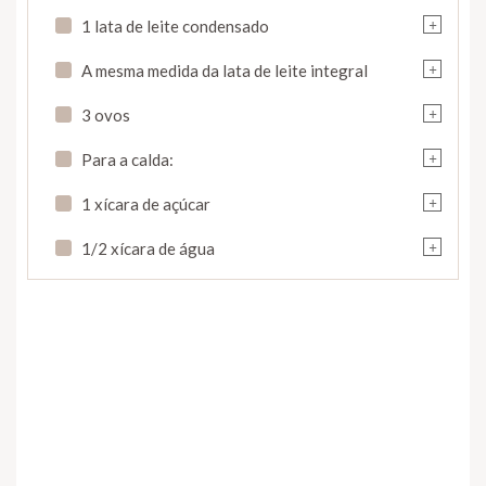
+
1 lata de leite condensado
+
A mesma medida da lata de leite integral
+
3 ovos
+
Para a calda:
+
1 xícara de açúcar
+
1/2 xícara de água