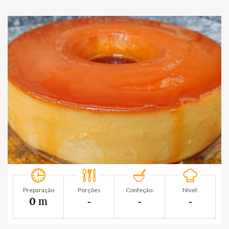
Preparação
Porções
Confeção:
Nível:
m
0
‐
‐
‐