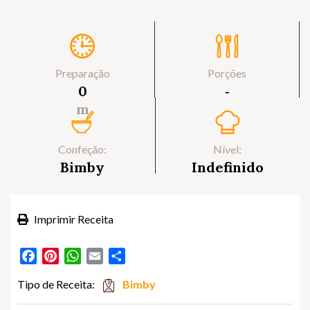
Preparação
Porções
0
‐
m
Confeção:
Nível:
Bimby
Indefinido
Imprimir Receita
Facebook
Pinterest
WhatsApp
Email
Partilhar
Tipo de Receita:
Bimby