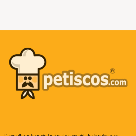
Damos-lhe as boas vindas à maior comunidade de gulosos em