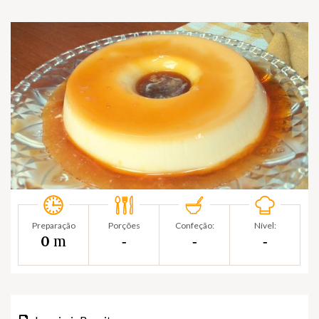
Preparação
Porções
Confeção:
Nível:
m
0
‐
‐
‐