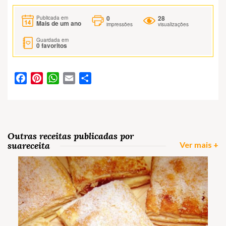
0
28
Publicada em
Mais de um ano
impressões
visualizações
Guardada em
0
favoritos
Facebook
Pinterest
WhatsApp
Email
Partilhar
Outras receitas publicadas por
suareceita
Ver mais +