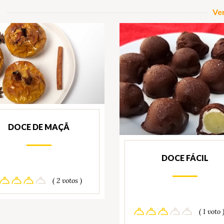
Ver
DOCE DE MAÇÃ
DOCE FÁCIL
( 2 votos )
( 1 voto 