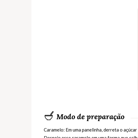
Modo de preparação
Caramelo: Em uma panelinha, derreta o açúcar
Despeje esse caramelo em uma forma que caiba d