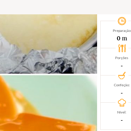
Preparação
m
0
Porções
‐
Confeção:
‐
Nível:
‐