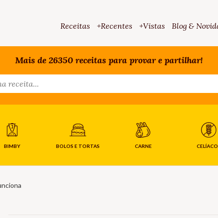
Receitas
+Recentes
+Vistas
Blog & Novid
Mais de 26350 receitas para provar e partilhar!
BIMBY
BOLOS E TORTAS
CARNE
CELÍACO
unciona