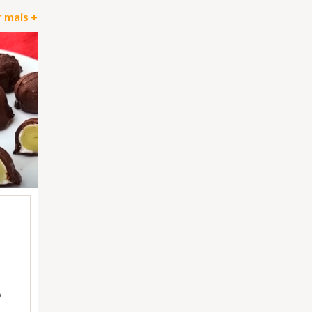
 mais +
)