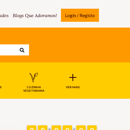
ades
Blogs Que Adoramos!
Login / Registo
S
COZINHA
VER MAIS
VEGETARIANA