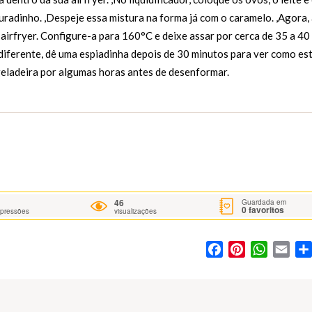
uradinho. ,Despeje essa mistura na forma já com o caramelo. ,Agora,
airfryer. Configure-a para 160°C e deixe assar por cerca de 35 a 40
iferente, dê uma espiadinha depois de 30 minutos para ver como est
 geladeira por algumas horas antes de desenformar.
46
Guardada em
0
favoritos
mpressões
visualizações
Facebook
Pinterest
WhatsA
Ema