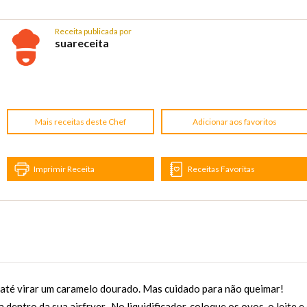
Receita publicada por
suareceita
Mais receitas deste Chef
Adicionar aos favoritos
Imprimir Receita
Receitas Favoritas
 até virar um caramelo dourado. Mas cuidado para não queimar!
entro da sua airfryer. ,No liquidificador, coloque os ovos, o leite e