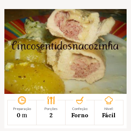
Preparação
Porções
Confeção:
Nível:
m
0
2
Forno
Fácil