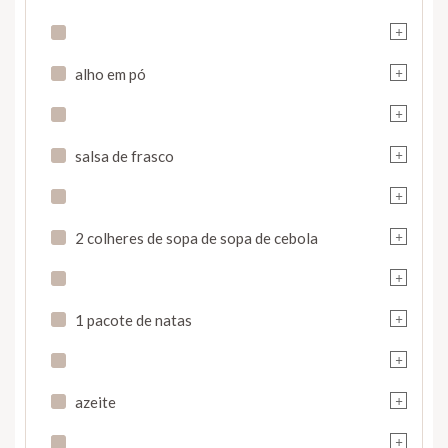
+
+
alho em pó
+
+
salsa de frasco
+
+
2 colheres de sopa de sopa de cebola
+
+
1 pacote de natas
+
+
azeite
+