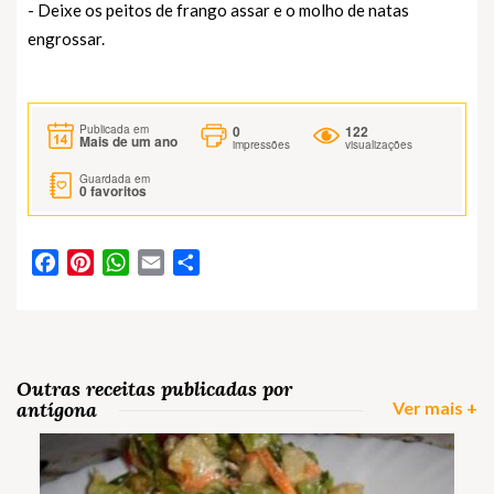
- Deixe os peitos de frango assar e o molho de natas
engrossar.
0
122
Publicada em
Mais de um ano
impressões
visualizações
Guardada em
0
favoritos
Facebook
Pinterest
WhatsApp
Email
Partilhar
Outras receitas publicadas por
antígona
Ver mais +