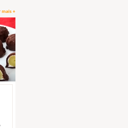
 mais +
)