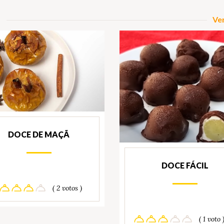
Ver
DOCE DE MAÇÃ
DOCE FÁCIL
( 2 votos )
( 1 voto 