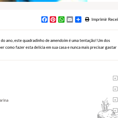
Facebook
Pinterest
WhatsApp
Email
Partilhar
Imprimir Recei
s
ca do ano, este quadradinho de amendoim é uma tentação! Um dos
ber como fazer esta delícia em sua casa e nunca mais precisar gastar
+
+
+
arina
+