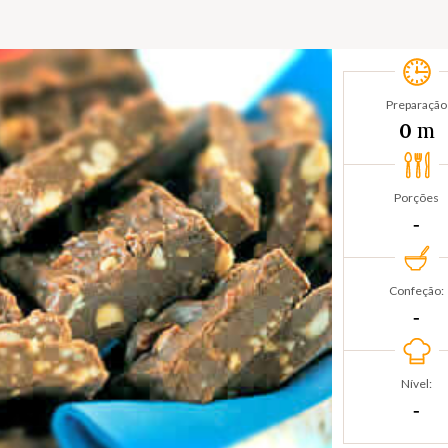
Preparação
m
0
Porções
‐
Confeção:
‐
Nível:
‐