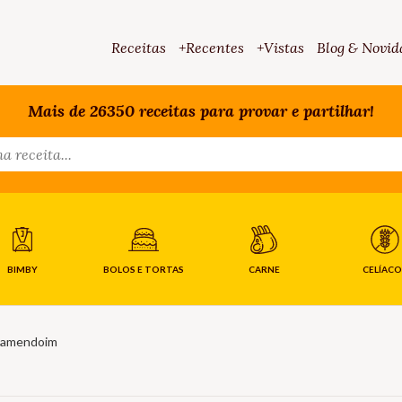
Receitas
+Recentes
+Vistas
Blog & Novid
Mais de 26350 receitas para provar e partilhar!
BIMBY
BOLOS E TORTAS
CARNE
CELÍACO
 amendoim