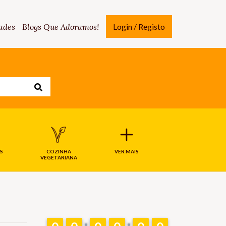
ades
Blogs Que Adoramos!
Login / Registo
S
COZINHA
VER MAIS
VEGETARIANA