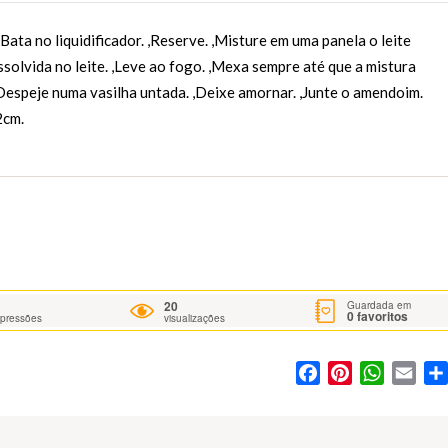
,Bata no liquidificador. ,Reserve. ,Misture em uma panela o leite
ssolvida no leite. ,Leve ao fogo. ,Mexa sempre até que a mistura
Despeje numa vasilha untada. ,Deixe amornar. ,Junte o amendoim.
2cm.
20
Guardada em
0
favoritos
mpressões
visualizações
Facebook
Pinterest
WhatsA
Ema