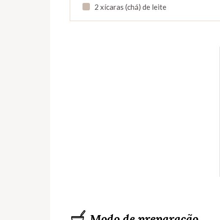
2 xícaras (chá) de leite
Modo de preparação