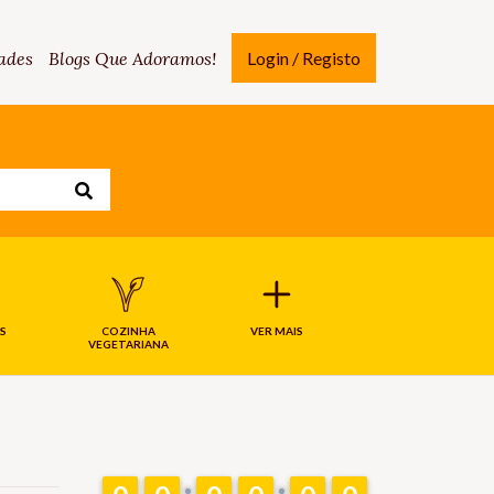
ades
Blogs Que Adoramos!
Login / Registo
S
COZINHA
VER MAIS
VEGETARIANA