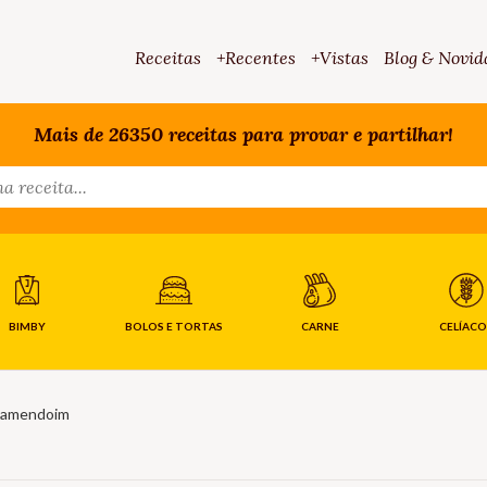
Receitas
+Recentes
+Vistas
Blog & Novid
Mais de 26350 receitas para provar e partilhar!
BIMBY
BOLOS E TORTAS
CARNE
CELÍACO
 amendoim