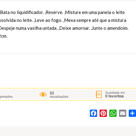
,Bata no liquidificador. ,Reserve. ,Misture em uma panela o leite
ssolvida no leite. ,Leve ao fogo. ,Mexa sempre até que a mistura
Despeje numa vasilha untada. ,Deixe amornar. ,Junte o amendoim.
2cm.
22
Guardada em
0
favoritos
mpressões
visualizações
Facebook
Pinterest
WhatsA
Ema