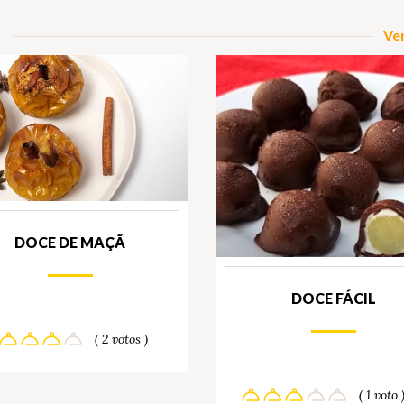
Ver
DOCE DE MAÇÃ
DOCE FÁCIL
( 2 votos )
( 1 voto 