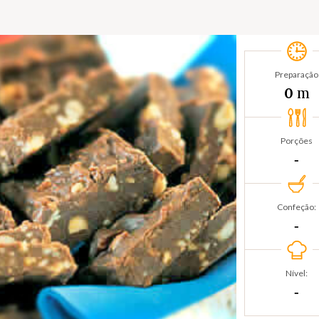
Preparação
m
0
Porções
‐
Confeção:
‐
Nível:
‐