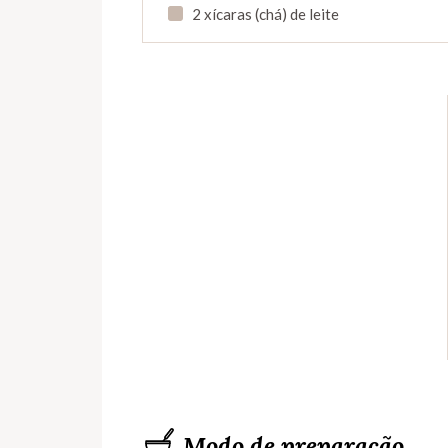
2 xícaras (chá) de leite
Modo de preparação