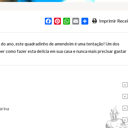
Facebook
Pinterest
WhatsApp
Email
Partilhar
Imprimir Recei
s
ca do ano, este quadradinho de amendoim é uma tentação! Um dos
ber como fazer esta delícia em sua casa e nunca mais precisar gastar
+
+
+
arina
+