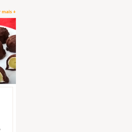
 mais +
)