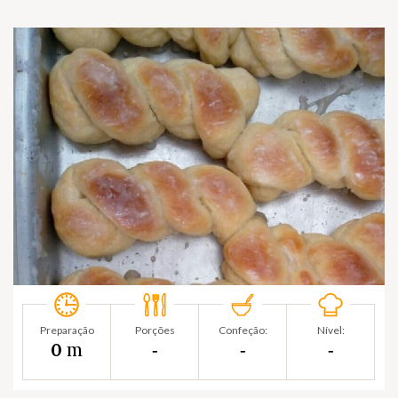
Preparação
Porções
Confeção:
Nível:
m
0
‐
‐
‐