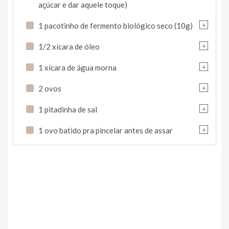
açúcar e dar aquele toque)
+
1 pacotinho de fermento biológico seco (10g)
+
1/2 xícara de óleo
+
1 xícara de água morna
+
2 ovos
+
1 pitadinha de sal
+
1 ovo batido pra pincelar antes de assar