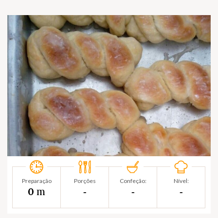
Preparação
Porções
Confeção:
Nível:
m
0
‐
‐
‐