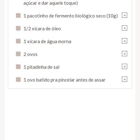
açúcar e dar aquele toque)
+
1 pacotinho de fermento biológico seco (10g)
+
1/2 xícara de óleo
+
1 xícara de água morna
+
2 ovos
+
1 pitadinha de sal
+
1 ovo batido pra pincelar antes de assar